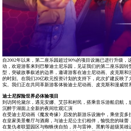
自2002年以来，第二座乐园超过90%的项目设施已进行升级
动，欢迎游客来到巴黎迪士尼乐园，见证我们的第二座乐园转
型，突破故事叙述的边界，邀请游客在迪士尼动画、皮克斯和
的时刻。在我们20亿欧元投资计划的支持下，此次扩建反映
实。我们正在共同革新游客体验迪士尼动画、皮克斯和漫威世
迪士尼探险世界必体验项目
到访阿伦黛尔，遇见安娜、艾莎和村民，搭乘音乐游船启航，
沉醉于湖面上全新的夜间壮观汇演
在受迪士尼动画《魔发奇缘》启发的新游乐设施中，乘坐贡多
在皇家美景餐厅与酒廊，与迪士尼公主们相伴，愉悦您的味蕾
在复仇者联盟园区与蜘蛛侠自拍，并与雷神、黑豹等超级英雄