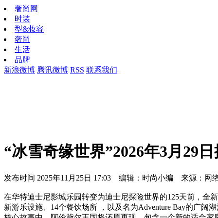
奢尚网
时装
型&妆容
奢尚
生活
品牌
新浪微博
腾讯微博
RSS
联系我们
“冰雪奇缘世界”2026年3月
发布时间
2025年11月25日 17:03 编辑：时尚小编 来源：网
在华特迪士尼影城乐园转变为迪士尼探险世界的125天前，全
新游乐设施、14个餐饮场所 ，以及名为Adventure B
核心故事中。阿伦黛尔王国将还原再现，包含一个新的适合家