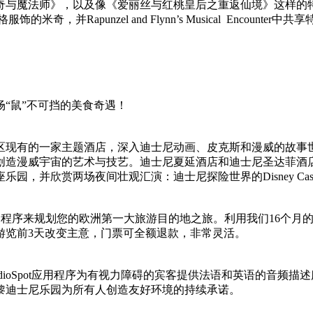
奇与魔法师》，以及像《爱丽丝与红桃皇后之重返仙境》这样的
米奇，并Rapunzel and Flynn’s Musical Encounter中
“鼠”不可挡的美食奇遇！
区现有的一家主题酒店，深入迪士尼动画、皮克斯和漫威的故事
创造漫威宇宙的艺术与技艺。迪士尼夏延酒店和迪士尼圣达菲酒
欣赏两场夜间壮观汇演：迪士尼探险世界的Disney Cascade
士尼乐园移动应用程序来规划您的欧洲第一大旅游目的地之旅。利用我们1
游览前3天改变主意，门票可全额退款，非常灵活。
pot应用程序为有视力障碍的宾客提供法语和英语的音频描述服务。魔发
黎迪士尼乐园为所有人创造友好环境的持续承诺。