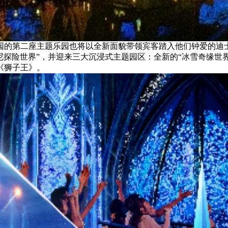
园的第二座主题乐园也将以全新面貌带领宾客踏入他们钟爱的迪
士尼探险世界”，并迎来三大沉浸式主题园区：全新的“冰雪奇缘世
《狮子王》。