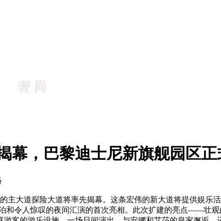
29日揭幕，巴黎迪士尼新旗舰园区
络
新的主大道探险大道将率先揭幕。这条宏伟的新大道将提供娱乐
ay的广阔湖泊和令人惊叹的夜间汇演的首次亮相。此次扩建的亮点—
庭游客的游乐设施、一场日间演出、与安娜和艾莎的皇家邂逅、