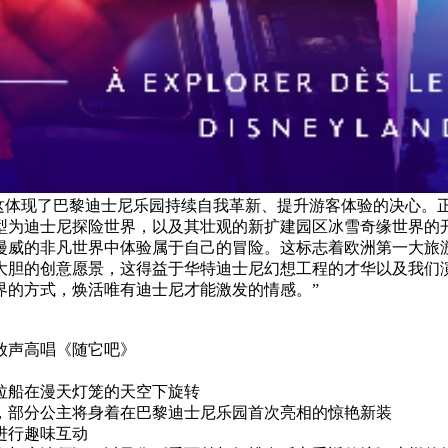
，这体现了巴黎迪士尼乐园持续自我革新、提升游客体验的决心。正
型为迪士尼探险世界，以及其壮观的新扩建园区冰雪奇缘世界的
漫威的非凡世界中体验属于自己的冒险。这标志着欧洲第一大旅
了大胆的创意愿景，这得益于华特迪士尼幻想工程的才华以及我们
界的方式，焕活唯有迪士尼才能激发的情感。”
放声高唱《随它吧》
拉船在漫天灯笼的天空下旋转
，部分公主将身着在巴黎迪士尼乐园首次亮相的惊艳新装
进行趣味互动