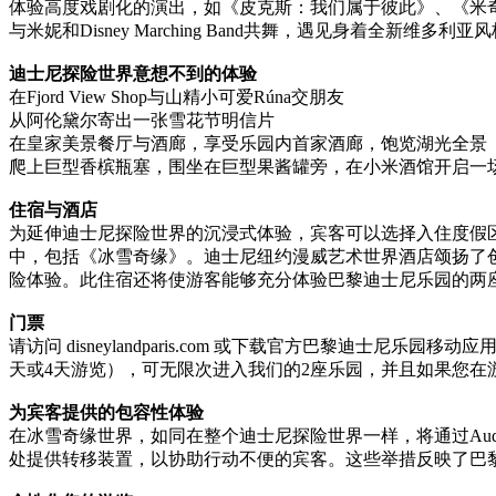
体验高度戏剧化的演出，如《皮克斯：我们属于彼此》、《米
与米妮和Disney Marching Band共舞，遇见身着全新维多利亚风格服饰的
迪士尼探险世界意想不到的体验
在Fjord View Shop与山精小可爱Rúna交朋友
从阿伦黛尔寄出一张雪花节明信片
在皇家美景餐厅与酒廊，享受乐园内首家酒廊，饱览湖光全景
爬上巨型香槟瓶塞，围坐在巨型果酱罐旁，在小米酒馆开启一场
住宿与酒店
为延伸迪士尼探险世界的沉浸式体验，宾客可以选择入住度假
中，包括《冰雪奇缘》。迪士尼纽约漫威艺术世界酒店颂扬了
险体验。此住宿还将使游客能够充分体验巴黎迪士尼乐园的两座乐园，并
门票
请访问 disneylandparis.com 或下载官方巴黎迪
天或4天游览），可无限次进入我们的2座乐园，并且如果您在
为宾客提供的包容性体验
在冰雪奇缘世界，如同在整个迪士尼探险世界一样，将通过AudioS
处提供转移装置，以协助行动不便的宾客。这些举措反映了巴