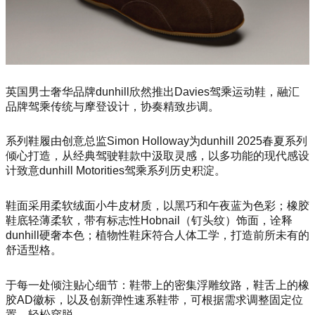
英国男士奢华品牌dunhill欣然推出Davies驾乘运动鞋，融汇
品牌驾乘传统与摩登设计，协奏精致步调。
系列鞋履由创意总监Simon Holloway为dunhill 2025春夏系列
倾心打造，从经典驾驶鞋款中汲取灵感，以多功能的现代感设
计致意dunhill Motorities驾乘系列历史积淀。
鞋面采用柔软绒面小牛皮材质，以黑巧和午夜蓝为色彩；橡胶
鞋底轻薄柔软，带有标志性Hobnail（钉头纹）饰面，诠释
dunhill硬奢本色；植物性鞋床符合人体工学，打造前所未有的
舒适型格。
于每一处倾注贴心细节：鞋带上的密集浮雕纹路，鞋舌上的橡
胶AD徽标，以及创新弹性速系鞋带，可根据需求调整固定位
置，轻松穿脱。