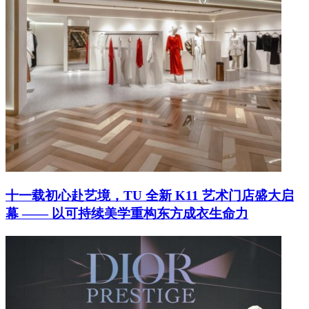
十一载初心赴艺境，TU 全新 K11 艺术门店盛大启
幕 —— 以可持续美学重构东方成衣生命力