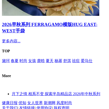
2026早秋系列 FERRAGAMO横版HUG EAST-
WEST手袋
更多内容...
TOP
黛珂
春夏
时尚
女孩
鹿晗
夏天
杨幂
舒淇
祛痘
爱马仕
More
月下之情 相系不变 探索半岛精品店 2026年中秋系列
健康日报
优知
女人世界
新潮网
风度时尚
关于我们
|
友情链接
|
使用协议
|
版权声明