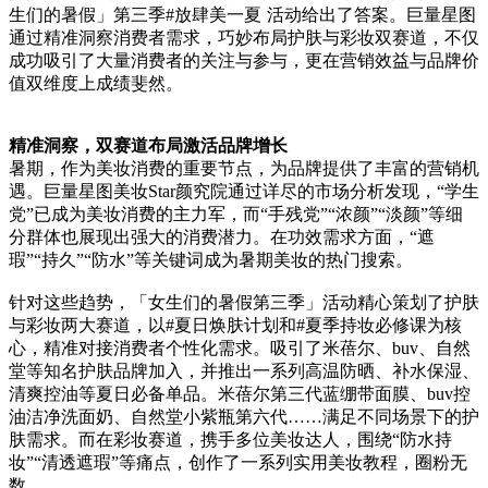
生们的暑假」第三季#放肆美一夏 活动给出了答案。巨量星图
通过精准洞察消费者需求，巧妙布局护肤与彩妆双赛道，不仅
成功吸引了大量消费者的关注与参与，更在营销效益与品牌价
值双维度上成绩斐然。
精准洞察，双赛道布局激活品牌增长
暑期，作为美妆消费的重要节点，为品牌提供了丰富的营销机
遇。巨量星图美妆Star颜究院通过详尽的市场分析发现，“学生
党”已成为美妆消费的主力军，而“手残党”“浓颜”“淡颜”等细
分群体也展现出强大的消费潜力。在功效需求方面，“遮
瑕”“持久”“防水”等关键词成为暑期美妆的热门搜索。
针对这些趋势，「女生们的暑假第三季」活动精心策划了护肤
与彩妆两大赛道，以#夏日焕肤计划和#夏季持妆必修课为核
心，精准对接消费者个性化需求。吸引了米蓓尔、buv、自然
堂等知名护肤品牌加入，并推出一系列高温防晒、补水保湿、
清爽控油等夏日必备单品。米蓓尔第三代蓝绷带面膜、buv控
油洁净洗面奶、自然堂小紫瓶第六代……满足不同场景下的护
肤需求。而在彩妆赛道，携手多位美妆达人，围绕“防水持
妆”“清透遮瑕”等痛点，创作了一系列实用美妆教程，圈粉无
数。