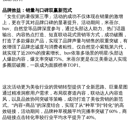
品牌效益：销量与口碑双赢新范式
「女生们的暑假第三季」活动的成功不仅体现在销量的激增
上，更在于其对品牌口碑的显著提升。活动期间，米蓓尔、
buv、自然堂等品牌深度参与，通过头部达人助力、热门话题
输出、内容热点打造、短直联动花式营销等方式，成功破圈，
打造了多款爆款产品，实现了品牌声量与销售的双重突破，有
效增强了品牌忠诚度与消费者粘性。仅自然堂小紫瓶第六代，
就实现了近200%的搜索增长。buv依靠多场景的明星/头部达
人爆款内容，爆文率突破75%。米蓓尔更是在泛美垂达人实现
多圈层破圈，一跃成为面膜榜单TOP1。
这次活动更为美妆行业的营销转型提供了全新思路。巨量星图
通过精准洞察用户需求，布局双赛道内容，联动达人内容造
风，以及品效协同突破等策略，成功打造了美妆营销的新范
式。“内容+商品”的深度结合，实现了从“种草”到“转化”的高
效链接，活动期间，品牌种草视频平均完播率突破了60%，商
品链接点击转化率较行业平均水平提升了40%。