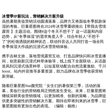
冰雪季IP新玩法，营销解决方案升级
虽然暑期美妆营销活动圆满落幕，品牌方又将面临冬季肌肤保
湿的考验。巨量星图将在2024年冰雪季重磅推出【带我去雪境
露营 】主题活动。围绕#这个冬天不想干了 这一话题和内容
趋势，从“冬季保湿”的需求角度入手，结合年轻人“不想干
了”的松弛洒脱的精神状态，联动抖音达人共同打造一场全民
冬季保湿大作战的沉浸式冰雪营销体验。
携手吉林文旅，落地雪境露营互动、打造品牌快闪和冰雪直播
间，创意刷新沉浸式种草体验等，线上线下全面联动，从话题
造风到沉浸式场景种草，以短直联动配合自然流量激励、千川
boost、站内外宣推等多重资源，助力品牌在冰雪季收获营销
新突破。
随着巨量星图Star颜究院「女生们的暑假第三季」活动的落
幕，美妆行业的营销格局正悄然发生变化。未来，巨量星图将
继续深耕美妆营销领域，以更加精准、创新的策略，为品牌提
供更多突破性的营销解决方案。期待在即将到来的冰雪季，巨
量星图能有更加出色的表现。（编辑：杨艳）