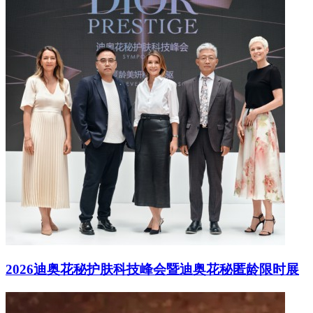
2026迪奥花秘护肤科技峰会暨迪奥花秘匿龄限时展