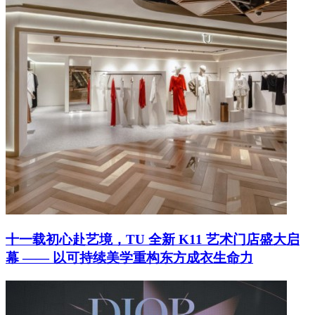
十一载初心赴艺境，TU 全新 K11 艺术门店盛大启
幕 —— 以可持续美学重构东方成衣生命力