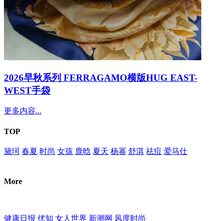
2026早秋系列 FERRAGAMO横版HUG EAST-
WEST手袋
更多内容...
TOP
黛珂
春夏
时尚
女孩
鹿晗
夏天
杨幂
舒淇
祛痘
爱马仕
More
健康日报
优知
女人世界
新潮网
风度时尚