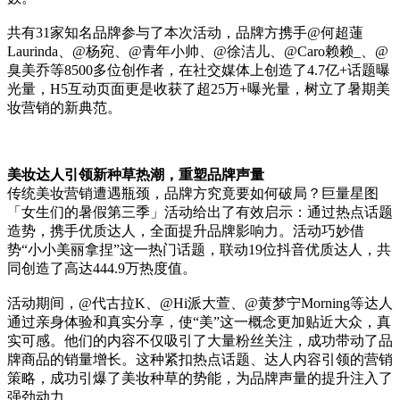
共有31家知名品牌参与了本次活动，品牌方携手@何超蓮
Laurinda、@杨宛、@青年小帅、@徐洁儿、@Caro赖赖_、@
臭美乔等8500多位创作者，在社交媒体上创造了4.7亿+话题曝
光量，H5互动页面更是收获了超25万+曝光量，树立了暑期美
妆营销的新典范。
美妆达人引领新种草热潮，重塑品牌声量
传统美妆营销遭遇瓶颈，品牌方究竟要如何破局？巨量星图
「女生们的暑假第三季」活动给出了有效启示：通过热点话题
造势，携手优质达人，全面提升品牌影响力。活动巧妙借
势“小小美丽拿捏”这一热门话题，联动19位抖音优质达人，共
同创造了高达444.9万热度值。
活动期间，@代古拉K、@Hi派大萱、@黄梦宁Morning等达人
通过亲身体验和真实分享，使“美”这一概念更加贴近大众，真
实可感。他们的内容不仅吸引了大量粉丝关注，成功带动了品
牌商品的销量增长。这种紧扣热点话题、达人内容引领的营销
策略，成功引爆了美妆种草的势能，为品牌声量的提升注入了
强劲动力。