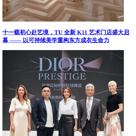
十一载初心赴艺境，TU 全新 K11 艺术门店盛大启
幕 —— 以可持续美学重构东方成衣生命力