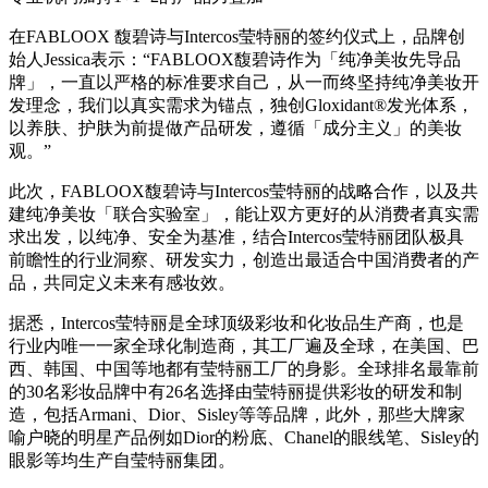
在FABLOOX 馥碧诗与Intercos莹特丽的签约仪式上，品牌创
始人Jessica表示：“FABLOOX馥碧诗作为「纯净美妆先导品
牌」，一直以严格的标准要求自己，从一而终坚持纯净美妆开
发理念，我们以真实需求为锚点，独创Gloxidant®发光体系，
以养肤、护肤为前提做产品研发，遵循「成分主义」的美妆
观。”
此次，FABLOOX馥碧诗与Intercos莹特丽的战略合作，以及共
建纯净美妆「联合实验室」，能让双方更好的从消费者真实需
求出发，以纯净、安全为基准，结合Intercos莹特丽团队极具
前瞻性的行业洞察、研发实力，创造出最适合中国消费者的产
品，共同定义未来有感妆效。
据悉，Intercos莹特丽是全球顶级彩妆和化妆品生产商，也是
行业内唯一一家全球化制造商，其工厂遍及全球，在美国、巴
西、韩国、中国等地都有莹特丽工厂的身影。全球排名最靠前
的30名彩妆品牌中有26名选择由莹特丽提供彩妆的研发和制
造，包括Armani、Dior、Sisley等等品牌，此外，那些大牌家
喻户晓的明星产品例如Dior的粉底、Chanel的眼线笔、Sisley的
眼影等均生产自莹特丽集团。