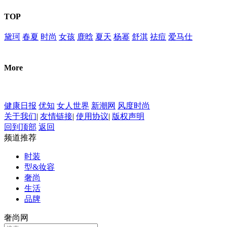
TOP
黛珂
春夏
时尚
女孩
鹿晗
夏天
杨幂
舒淇
祛痘
爱马仕
More
健康日报
优知
女人世界
新潮网
风度时尚
关于我们
|
友情链接
|
使用协议
|
版权声明
回到顶部
返回
频道推荐
时装
型&妆容
奢尚
生活
品牌
奢尚网