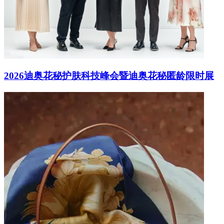
2026迪奥花秘护肤科技峰会暨迪奥花秘匿龄限时展