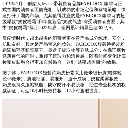
2019年7月，创始人Jessica带着自有品牌FABLOOX 馥碧诗正
式在国内消费者面前亮相，以成功的市场定位和营销策略，快
速打开了国内市场。尤其值得注意的是FABLOOX馥碧诗的超
级爆款“奶皮粉霜”和年度新品“奶皮气垫”深受消费者喜爱，其
中“奶皮粉霜”截止2022年底，全网累计销量已达300万+。
后疫情时代，越来越多的消费者更在意产品成分纯净、安全，
肌肤友好，其次是产品带来的妆效。FABLOOX馥碧诗奶皮粉
霜添加羟基积雪草苷、覆盆子提取物等养肤成分，在保证底妆
轻薄透气的同时，兼顾了遮瑕力和清透感，随着时间变化让底
妆和皮肤融合得更加自然贴合，达到“越夜越美丽”的效果。
据了解，FABLOOX馥碧诗奶皮粉霜采用微米级粉质(粉体粒
径<6微米)，质地细腻、易推开，速干成膜，奶皮柔雾妆效，
奶皮般持久服帖扒脸，防水防汗不易脱妆，经过专业机构的权
威认证，可达10小时长效持妆，12小时遮瑕提亮。